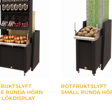
FRUKTSLYFT
ROTFRUKTSLYFT
GE RUNDA HÖRN
SMALL RUNDA HÖ
. LÖKDISPLAY