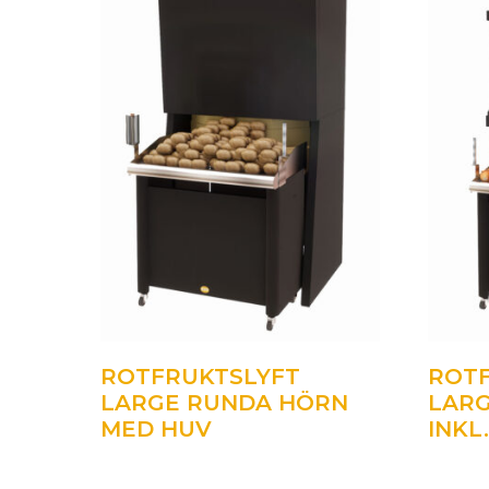
ROTFRUKTSLYFT
ROT
LARGE RUNDA HÖRN
LAR
MED HUV
INKL